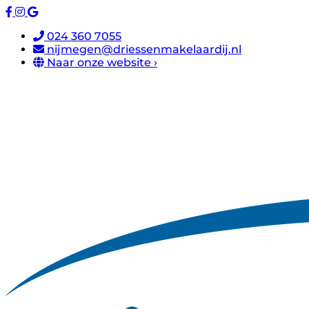
024 360 7055
nijmegen@driessenmakelaardij.nl
Naar onze website ›