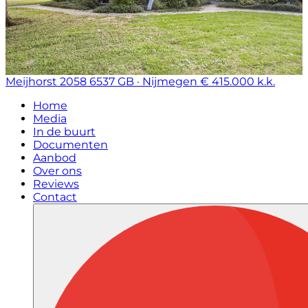
Meijhorst 2058
6537 GB · Nijmegen
€ 415.000 k.k.
Home
Media
In de buurt
Documenten
Aanbod
Over ons
Reviews
Contact