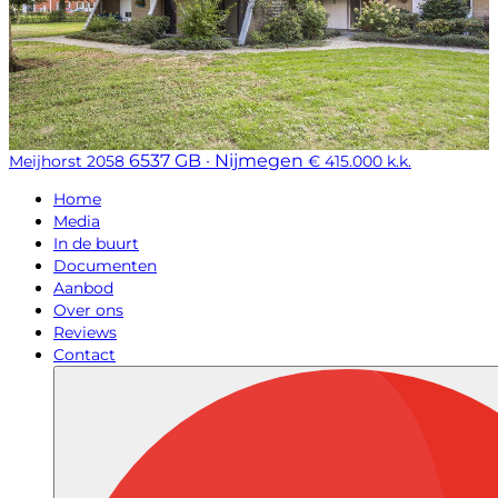
6537 GB · Nijmegen
Meijhorst 2058
€ 415.000 k.k.
Home
Media
In de buurt
Documenten
Aanbod
Over ons
Reviews
Contact